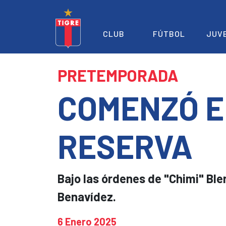
CLUB
FÚTBOL
JUV
PRETEMPORADA
COMENZÓ E
RESERVA
Bajo las órdenes de "Chimi" Ble
Benavídez.
6 Enero 2025