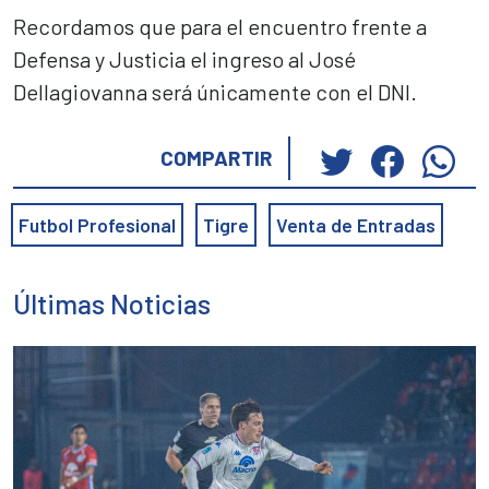
Recordamos que para el encuentro frente a
Defensa y Justicia el ingreso al José
Dellagiovanna será únicamente con el DNI.
Haz
Haz
Ha
COMPARTIR
clic
clic
cli
para
para
pa
Futbol Profesional
Tigre
Venta de Entradas
compartir
compar
co
en
en
en
Twitter
Faceb
Wh
Últimas Noticias
(Se
(Se
(S
abre
abre
ab
en
en
en
una
una
un
ventana
ventan
ve
nueva)
nueva)
nu