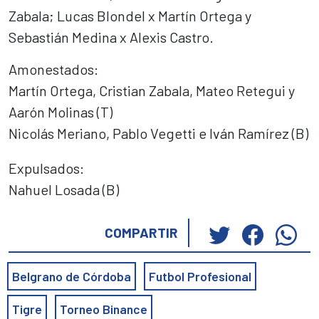
Zabala; Lucas Blondel x Martín Ortega y
Sebastián Medina x Alexis Castro.
Amonestados:
Martín Ortega, Cristian Zabala, Mateo Retegui y
Aarón Molinas (T)
Nicolás Meriano, Pablo Vegetti e Iván Ramírez (B)
Expulsados:
Nahuel Losada (B)
Haz
Haz
Ha
COMPARTIR
clic
clic
cli
para
para
pa
Belgrano de Córdoba
Futbol Profesional
compartir
compar
co
en
en
en
Tigre
Torneo Binance
Twitter
Faceb
Wh