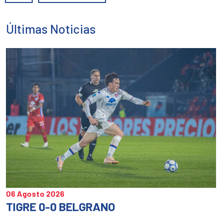
(Se
(Se
(S
abre
abre
ab
Últimas Noticias
en
en
en
una
una
un
ventana
ventan
ve
nueva)
nueva)
nu
06 Agosto 2026
TIGRE 0-0 BELGRANO