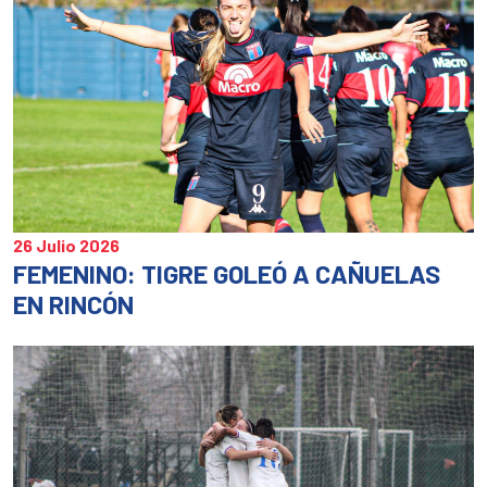
nueva)
nueva)
nu
26 Julio 2026
FEMENINO: TIGRE GOLEÓ A CAÑUELAS
EN RINCÓN