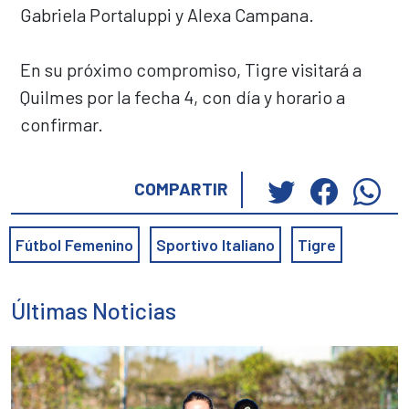
Gabriela Portaluppi y Alexa Campana.
En su próximo compromiso, Tigre visitará a
Quilmes por la fecha 4, con día y horario a
confirmar.
Haz
Haz
Ha
COMPARTIR
clic
clic
cli
para
para
pa
Fútbol Femenino
Sportivo Italiano
Tigre
compartir
compar
co
en
en
en
Twitter
Faceb
Wh
Últimas Noticias
(Se
(Se
(S
abre
abre
ab
en
en
en
una
una
un
ventana
ventan
ve